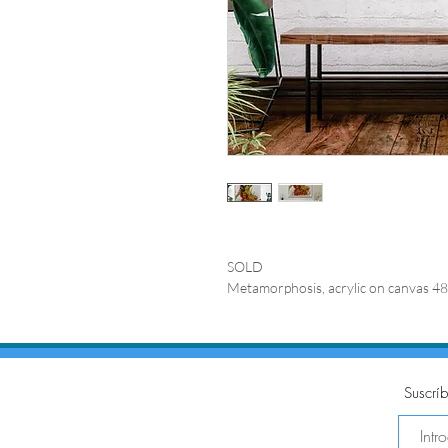
SOLD
Metamorphosis, acrylic on canvas 48'
Suscríb