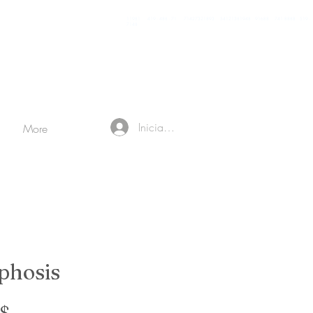
11981 419 - 488 - 71 71427321893 54121381948 91688 741 8888 519 -
7148
Iniciar sesión
More
phosis
Precio
S$