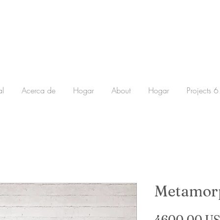
al
Acerca de
Hogar
About
Hogar
Projects 6
Metamor
4600,00 U